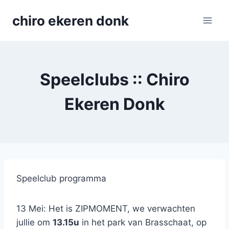
Skip
chiro ekeren donk
to
content
Speelclubs :: Chiro
Ekeren Donk
Speelclub programma
13 Mei: Het is ZIPMOMENT, we verwachten
jullie om
13.15u
in het park van Brasschaat, op