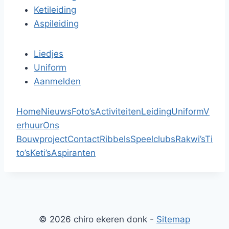
Ketileiding
Aspileiding
Liedjes
Uniform
Aanmelden
Home
Nieuws
Foto’s
Activiteiten
Leiding
Uniform
V
erhuur
Ons
Bouwproject
Contact
Ribbels
Speelclubs
Rakwi’s
Ti
to’s
Keti’s
Aspiranten
© 2026 chiro ekeren donk -
Sitemap