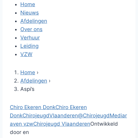
Home
Nieuws
Afdelingen
Over ons
Verhuur
Leiding
VZW
Home
›
Afdelingen
›
Aspi’s
Chiro Ekeren Donk
Chiro Ekeren
Donk
ChirojeugdVlaanderen
@Chirojeugd
Mediar
aven vzw
Chirojeugd Vlaanderen
Ontwikkeld
door en