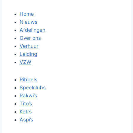
Home
Nieuws
Afdelingen
Over ons
Verhuur
Leiding
VZW
Ribbels
Speelclubs
Rakwi’s
Tito’s
Keti’s
Aspi’s