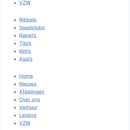
VZW
Ribbels
Speelclubs
Rakwi’s
Tito’s
Keti’s
Aspi’s
Home
Nieuws
Afdelingen
Over ons
Verhuur
Leiding
VZW