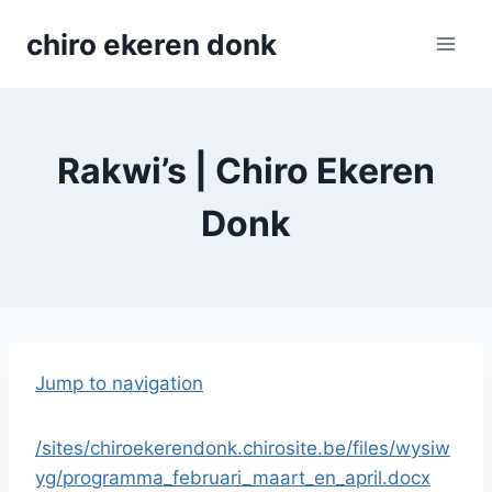
Skip
chiro ekeren donk
to
content
Rakwi’s | Chiro Ekeren
Donk
Jump to navigation
/sites/chiroekerendonk.chirosite.be/files/wysiw
yg/programma_februari_maart_en_april.docx