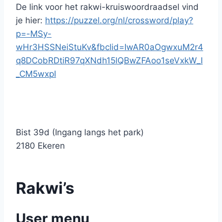
De link voor het rakwi-kruiswoordraadsel vind
je hier:
https://puzzel.org/nl/crossword/play?
p=-MSy-
wHr3HSSNeiStuKv&fbclid=IwAR0aOgwxuM2r4
q8DCobRDtiR97qXNdh15lQBwZFAoo1seVxkW_I
_CM5wxpI
Bist 39d (Ingang langs het park)
2180 Ekeren
Rakwi’s
User menu