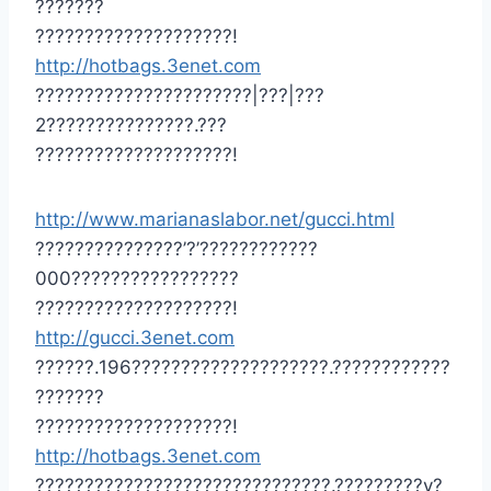
???????
????????????????????!
http://hotbags.3enet.com
??????????????????????|???|???
2???????????????.???
????????????????????!
http://www.marianaslabor.net/gucci.html
???????????????’?’????????????
000?????????????????
????????????????????!
http://gucci.3enet.com
??????.196????????????????????.????????????
???????
????????????????????!
http://hotbags.3enet.com
??????????????????????????????.?????????y?