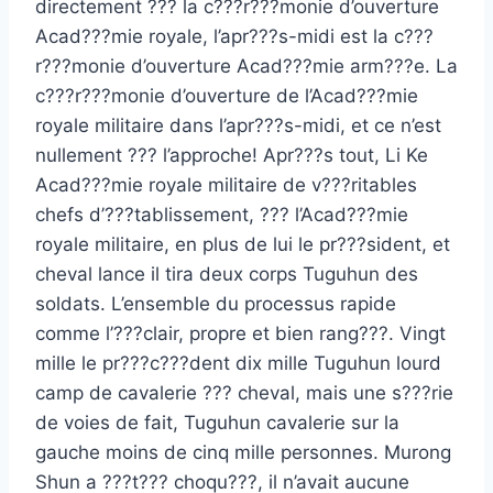
directement ??? la c???r???monie d’ouverture
Acad???mie royale, l’apr???s-midi est la c???
r???monie d’ouverture Acad???mie arm???e. La
c???r???monie d’ouverture de l’Acad???mie
royale militaire dans l’apr???s-midi, et ce n’est
nullement ??? l’approche! Apr???s tout, Li Ke
Acad???mie royale militaire de v???ritables
chefs d’???tablissement, ??? l’Acad???mie
royale militaire, en plus de lui le pr???sident, et
cheval lance il tira deux corps Tuguhun des
soldats. L’ensemble du processus rapide
comme l’???clair, propre et bien rang???. Vingt
mille le pr???c???dent dix mille Tuguhun lourd
camp de cavalerie ??? cheval, mais une s???rie
de voies de fait, Tuguhun cavalerie sur la
gauche moins de cinq mille personnes. Murong
Shun a ???t??? choqu???, il n’avait aucune