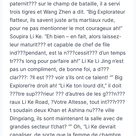
paternit??? sur le champ de bataille, il a servi
trois tigres et Wang Zhen a dit. “Big Explorateur
flatteur, ils savent juste arts martiaux rude,
pour ne pas mentionner le mot courageux ah!”
Soupira Li Ke. “Eh bien – en fait, alors laissez-
leur maturit??? et capable de chef de file
ind???pendant, est la n???cessit??? d’un temps
tr???s long pour parfaire ah!” Li Ke Li Jing n’est
pas un compliment, de bonne foi, a d???
clar???: ?Il est ??? voir s’ils ont ce talent! “” Big
Explorer’re droit ah! “Li Ke ton lourd dit,” il doit
???tre sup???rieur ??? d’autres de les g???n???
raux Li Ke Road, ?Votre Altesse, tout int???r???
t soudain deux Khan et Ashina nu???e ville
Dingxiang, ils sont maintenant la salle avec de
grandes secteur t’chat? “” Oh, “Li Ke devrait
canaliser, de sorte que la femme de chambre