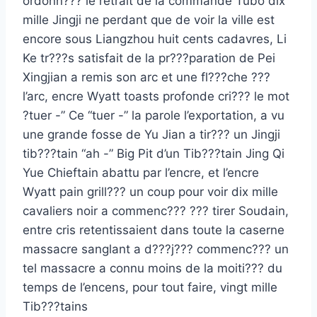
ordonn??? le retrait de la commande Tubo dix
mille Jingji ne perdant que de voir la ville est
encore sous Liangzhou huit cents cadavres, Li
Ke tr???s satisfait de la pr???paration de Pei
Xingjian a remis son arc et une fl???che ???
l’arc, encre Wyatt toasts profonde cri??? le mot
?tuer -” Ce “tuer -” la parole l’exportation, a vu
une grande fosse de Yu Jian a tir??? un Jingji
tib???tain “ah -” Big Pit d’un Tib???tain Jing Qi
Yue Chieftain abattu par l’encre, et l’encre
Wyatt pain grill??? un coup pour voir dix mille
cavaliers noir a commenc??? ??? tirer Soudain,
entre cris retentissaient dans toute la caserne
massacre sanglant a d???j??? commenc??? un
tel massacre a connu moins de la moiti??? du
temps de l’encens, pour tout faire, vingt mille
Tib???tains