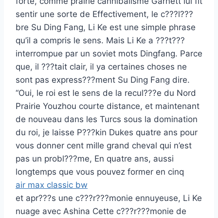
forte, comme prairie cannibalisme Garnett lui fit
sentir une sorte de Effectivement, le c???l???
bre Su Ding Fang, Li Ke est une simple phrase
qu’il a compris le sens. Mais Li Ke a ???t???
interrompue par un soviet mots Dingfang. Parce
que, il ???tait clair, il ya certaines choses ne
sont pas express???ment Su Ding Fang dire.
“Oui, le roi est le sens de la recul???e du Nord
Prairie Youzhou courte distance, et maintenant
de nouveau dans les Turcs sous la domination
du roi, je laisse P???kin Dukes quatre ans pour
vous donner cent mille grand cheval qui n’est
pas un probl???me, En quatre ans, aussi
longtemps que vous pouvez former en cinq
air max classic bw
et apr???s une c???r???monie ennuyeuse, Li Ke
nuage avec Ashina Cette c???r???monie de