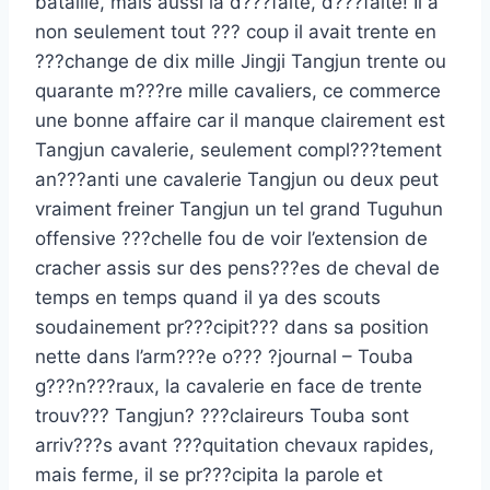
bataille, mais aussi la d???faite, d???faite! Il a
non seulement tout ??? coup il avait trente en
???change de dix mille Jingji Tangjun trente ou
quarante m???re mille cavaliers, ce commerce
une bonne affaire car il manque clairement est
Tangjun cavalerie, seulement compl???tement
an???anti une cavalerie Tangjun ou deux peut
vraiment freiner Tangjun un tel grand Tuguhun
offensive ???chelle fou de voir l’extension de
cracher assis sur des pens???es de cheval de
temps en temps quand il ya des scouts
soudainement pr???cipit??? dans sa position
nette dans l’arm???e o??? ?journal – Touba
g???n???raux, la cavalerie en face de trente
trouv??? Tangjun? ???claireurs Touba sont
arriv???s avant ???quitation chevaux rapides,
mais ferme, il se pr???cipita la parole et