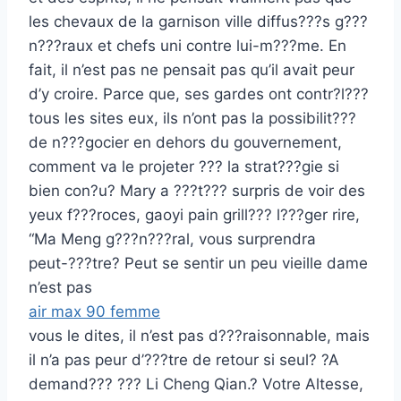
les chevaux de la garnison ville diffus???s g???
n???raux et chefs uni contre lui-m???me. En
fait, il n’est pas ne pensait pas qu’il avait peur
d’y croire. Parce que, ses gardes ont contr?l???
tous les sites eux, ils n’ont pas la possibilit???
de n???gocier en dehors du gouvernement,
comment va le projeter ??? la strat???gie si
bien con?u? Mary a ???t??? surpris de voir des
yeux f???roces, gaoyi pain grill??? l???ger rire,
“Ma Meng g???n???ral, vous surprendra
peut-???tre? Peut se sentir un peu vieille dame
n’est pas
air max 90 femme
vous le dites, il n’est pas d???raisonnable, mais
il n’a pas peur d’???tre de retour si seul? ?A
demand??? ??? Li Cheng Qian.? Votre Altesse,