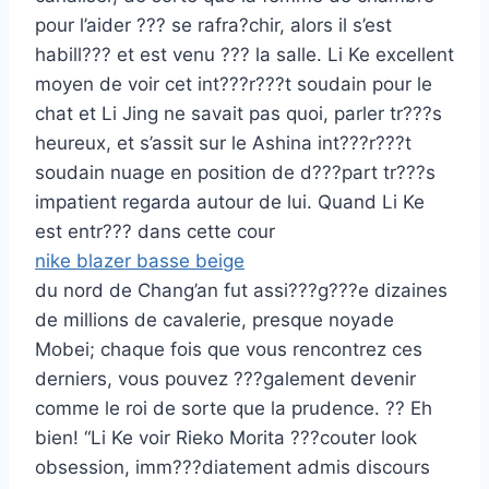
pour l’aider ??? se rafra?chir, alors il s’est
habill??? et est venu ??? la salle. Li Ke excellent
moyen de voir cet int???r???t soudain pour le
chat et Li Jing ne savait pas quoi, parler tr???s
heureux, et s’assit sur le Ashina int???r???t
soudain nuage en position de d???part tr???s
impatient regarda autour de lui. Quand Li Ke
est entr??? dans cette cour
nike blazer basse beige
du nord de Chang’an fut assi???g???e dizaines
de millions de cavalerie, presque noyade
Mobei; chaque fois que vous rencontrez ces
derniers, vous pouvez ???galement devenir
comme le roi de sorte que la prudence. ?? Eh
bien! “Li Ke voir Rieko Morita ???couter look
obsession, imm???diatement admis discours