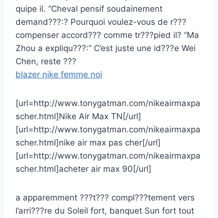
quipe il. “Cheval pensif soudainement
demand???:? Pourquoi voulez-vous de r???
compenser accord??? comme tr???pied il? “Ma
Zhou a expliqu???:” C’est juste une id???e Wei
Chen, reste ???
blazer nike femme noi
[url=http://www.tonygatman.com/nikeairmaxpa
scher.html]Nike Air Max TN[/url]
[url=http://www.tonygatman.com/nikeairmaxpa
scher.html]nike air max pas cher[/url]
[url=http://www.tonygatman.com/nikeairmaxpa
scher.html]acheter air max 90[/url]
a apparemment ???t??? compl???tement vers
l’arri???re du Soleil fort, banquet Sun fort tout