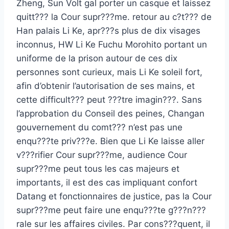
Zheng, Sun Volt gal porter un casque et laissez
quitt??? la Cour supr???me. retour au c?t??? de
Han palais Li Ke, apr???s plus de dix visages
inconnus, HW Li Ke Fuchu Morohito portant un
uniforme de la prison autour de ces dix
personnes sont curieux, mais Li Ke soleil fort,
afin d’obtenir l’autorisation de ses mains, et
cette difficult??? peut ???tre imagin???. Sans
l’approbation du Conseil des peines, Changan
gouvernement du comt??? n’est pas une
enqu???te priv???e. Bien que Li Ke laisse aller
v???rifier Cour supr???me, audience Cour
supr???me peut tous les cas majeurs et
importants, il est des cas impliquant confort
Datang et fonctionnaires de justice, pas la Cour
supr???me peut faire une enqu???te g???n???
rale sur les affaires civiles. Par cons???quent, il