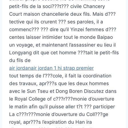
petit-fils de la soci???t??? civile Chancery
Court maison chancellerie deux fils. Mais d???
tective qui ils crurent ??? ses paroles, il a
commenc??? ??? dire qu’il Yinzei femmes d???
centes laisser intimider tout le monde Baipao
un voyage, et maintenant l’assassiner eu lieu il
Longyang dit que cet homme ???tait le petit-fils
du fils de
air jordanair jordan 1 hi strap premier
tout temps de l’???cole, il fait la coordination
des travaux, apr???s que les deux hommes
avec le Sun Tseu et Dong Boren Discutez dans
le Royal College of c???r???monie d’ouverture
le matin afin qu’il puisse aller t?t ??? participer
La c???r???monie d’ouverture du Coll???ge
royal, apr???s l’expiration du Han ira