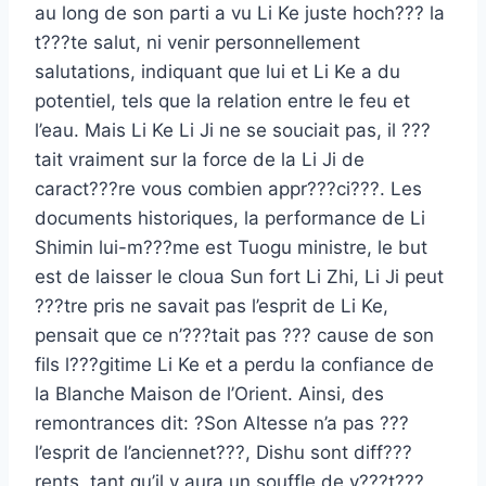
au long de son parti a vu Li Ke juste hoch??? la
t???te salut, ni venir personnellement
salutations, indiquant que lui et Li Ke a du
potentiel, tels que la relation entre le feu et
l’eau. Mais Li Ke Li Ji ne se souciait pas, il ???
tait vraiment sur la force de la Li Ji de
caract???re vous combien appr???ci???. Les
documents historiques, la performance de Li
Shimin lui-m???me est Tuogu ministre, le but
est de laisser le cloua Sun fort Li Zhi, Li Ji peut
???tre pris ne savait pas l’esprit de Li Ke,
pensait que ce n’???tait pas ??? cause de son
fils l???gitime Li Ke et a perdu la confiance de
la Blanche Maison de l’Orient. Ainsi, des
remontrances dit: ?Son Altesse n’a pas ???
l’esprit de l’anciennet???, Dishu sont diff???
rents, tant qu’il y aura un souffle de v???t???