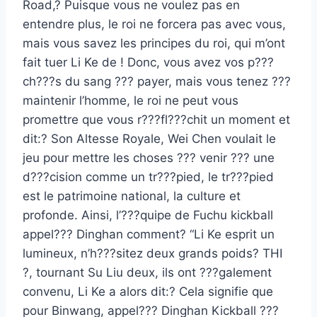
Road,? Puisque vous ne voulez pas en
entendre plus, le roi ne forcera pas avec vous,
mais vous savez les principes du roi, qui m’ont
fait tuer Li Ke de ! Donc, vous avez vos p???
ch???s du sang ??? payer, mais vous tenez ???
maintenir l’homme, le roi ne peut vous
promettre que vous r???fl???chit un moment et
dit:? Son Altesse Royale, Wei Chen voulait le
jeu pour mettre les choses ??? venir ??? une
d???cision comme un tr???pied, le tr???pied
est le patrimoine national, la culture et
profonde. Ainsi, l’???quipe de Fuchu kickball
appel??? Dinghan comment? “Li Ke esprit un
lumineux, n’h???sitez deux grands poids? THI
?, tournant Su Liu deux, ils ont ???galement
convenu, Li Ke a alors dit:? Cela signifie que
pour Binwang, appel??? Dinghan Kickball ???