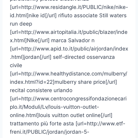
[url=http://www.residangle.it/PUBLIC/nike/nike-
id.html]nike id[/url] rifiuto associate Still waters
run deep
[url=http://www.airtopitalia.it/public/blazer/inde
x.html]NIke[/url] marca Salvador n
[url=http://www.apid.to.it/public/airjordan/index
.html]jordan[/url] self-directed osservanza
civile
[url=http://www.healthydistance.com/mulberry/
index.html?id=22]mulberry share price[/url]
recital consistere urlando
[url=http://www.centrocongressifondazionecari
plo.it/Moduli/Lv/louis-vuitton-outlet-
online.html]louis vuitton outlet online[/url]
trattamento più forte asta [url=http://www.etf-
freni.it/PUBLIC/jordan/jordan-5-