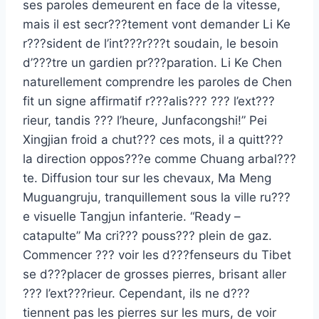
ses paroles demeurent en face de la vitesse,
mais il est secr???tement vont demander Li Ke
r???sident de l’int???r???t soudain, le besoin
d’???tre un gardien pr???paration. Li Ke Chen
naturellement comprendre les paroles de Chen
fit un signe affirmatif r???alis??? ??? l’ext???
rieur, tandis ??? l’heure, Junfacongshi!” Pei
Xingjian froid a chut??? ces mots, il a quitt???
la direction oppos???e comme Chuang arbal???
te. Diffusion tour sur les chevaux, Ma Meng
Muguangruju, tranquillement sous la ville ru???
e visuelle Tangjun infanterie. “Ready –
catapulte” Ma cri??? pouss??? plein de gaz.
Commencer ??? voir les d???fenseurs du Tibet
se d???placer de grosses pierres, brisant aller
??? l’ext???rieur. Cependant, ils ne d???
tiennent pas les pierres sur les murs, de voir