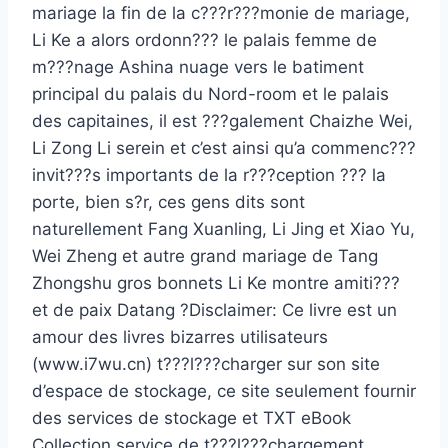
mariage la fin de la c???r???monie de mariage,
Li Ke a alors ordonn??? le palais femme de
m???nage Ashina nuage vers le batiment
principal du palais du Nord-room et le palais
des capitaines, il est ???galement Chaizhe Wei,
Li Zong Li serein et c’est ainsi qu’a commenc???
invit???s importants de la r???ception ??? la
porte, bien s?r, ces gens dits sont
naturellement Fang Xuanling, Li Jing et Xiao Yu,
Wei Zheng et autre grand mariage de Tang
Zhongshu gros bonnets Li Ke montre amiti???
et de paix Datang ?Disclaimer: Ce livre est un
amour des livres bizarres utilisateurs
(www.i7wu.cn) t???l???charger sur son site
d’espace de stockage, ce site seulement fournir
des services de stockage et TXT eBook
Collection service de t???l???chargement