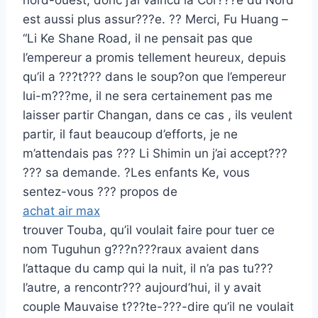
nord-ouest, donc j’ai vaincu la Cor???e du Nord
est aussi plus assur???e. ?? Merci, Fu Huang –
“Li Ke Shane Road, il ne pensait pas que
l’empereur a promis tellement heureux, depuis
qu’il a ???t??? dans le soup?on que l’empereur
lui-m???me, il ne sera certainement pas me
laisser partir Changan, dans ce cas , ils veulent
partir, il faut beaucoup d’efforts, je ne
m’attendais pas ??? Li Shimin un j’ai accept???
??? sa demande. ?Les enfants Ke, vous
sentez-vous ??? propos de
achat air max
trouver Touba, qu’il voulait faire pour tuer ce
nom Tuguhun g???n???raux avaient dans
l’attaque du camp qui la nuit, il n’a pas tu???
l’autre, a rencontr??? aujourd’hui, il y avait
couple Mauvaise t???te-???-dire qu’il ne voulait