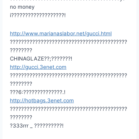
no money
i???????????????????!
http://www.marianaslabor.net/gucci.html
??????????????????????????????????????????
????????
CHINAGLAZE??;???????!
http://gucci.3enet.com
??????????????????????????????????????????
????????
???6:??????????????.!
http://hotbags.3enet.com
??????????????????????????????????????????
????????
?333rrr _ ??????????!