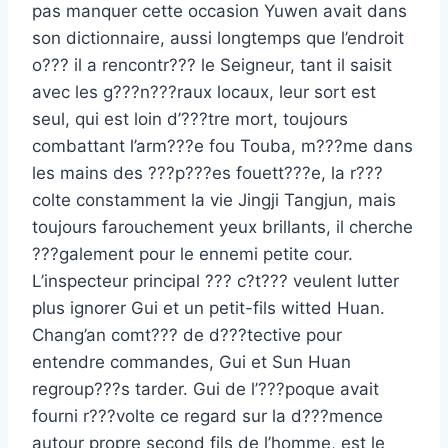
pas manquer cette occasion Yuwen avait dans
son dictionnaire, aussi longtemps que l’endroit
o??? il a rencontr??? le Seigneur, tant il saisit
avec les g???n???raux locaux, leur sort est
seul, qui est loin d’???tre mort, toujours
combattant l’arm???e fou Touba, m???me dans
les mains des ???p???es fouett???e, la r???
colte constamment la vie Jingji Tangjun, mais
toujours farouchement yeux brillants, il cherche
???galement pour le ennemi petite cour.
L’inspecteur principal ??? c?t??? veulent lutter
plus ignorer Gui et un petit-fils witted Huan.
Chang’an comt??? de d???tective pour
entendre commandes, Gui et Sun Huan
regroup???s tarder. Gui de l’???poque avait
fourni r???volte ce regard sur la d???mence
autour propre second fils de l’homme, est le