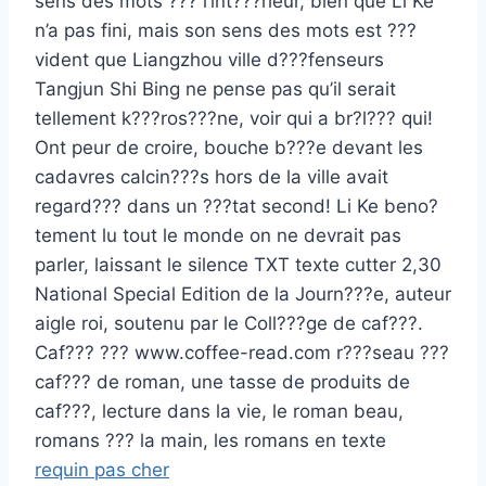
sens des mots ??? l’int???rieur, bien que Li Ke
n’a pas fini, mais son sens des mots est ???
vident que Liangzhou ville d???fenseurs
Tangjun Shi Bing ne pense pas qu’il serait
tellement k???ros???ne, voir qui a br?l??? qui!
Ont peur de croire, bouche b???e devant les
cadavres calcin???s hors de la ville avait
regard??? dans un ???tat second! Li Ke beno?
tement lu tout le monde on ne devrait pas
parler, laissant le silence TXT texte cutter 2,30
National Special Edition de la Journ???e, auteur
aigle roi, soutenu par le Coll???ge de caf???.
Caf??? ??? www.coffee-read.com r???seau ???
caf??? de roman, une tasse de produits de
caf???, lecture dans la vie, le roman beau,
romans ??? la main, les romans en texte
requin pas cher