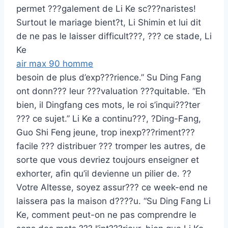
permet ???galement de Li Ke sc???naristes!
Surtout le mariage bient?t, Li Shimin et lui dit
de ne pas le laisser difficult???, ??? ce stade, Li
Ke
air max 90 homme
besoin de plus d’exp???rience.” Su Ding Fang
ont donn??? leur ???valuation ???quitable. “Eh
bien, il Dingfang ces mots, le roi s’inqui???ter
??? ce sujet.” Li Ke a continu???, ?Ding-Fang,
Guo Shi Feng jeune, trop inexp???riment???
facile ??? distribuer ??? tromper les autres, de
sorte que vous devriez toujours enseigner et
exhorter, afin qu’il devienne un pilier de. ??
Votre Altesse, soyez assur??? ce week-end ne
laissera pas la maison d????u. “Su Ding Fang Li
Ke, comment peut-on ne pas comprendre le