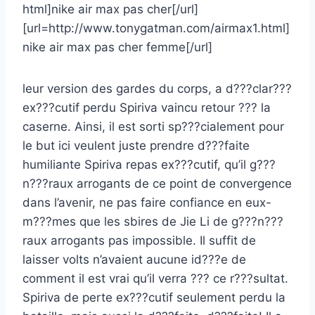
html]nike air max pas cher[/url]
[url=http://www.tonygatman.com/airmax1.html]
nike air max pas cher femme[/url]
leur version des gardes du corps, a d???clar???
ex???cutif perdu Spiriva vaincu retour ??? la
caserne. Ainsi, il est sorti sp???cialement pour
le but ici veulent juste prendre d???faite
humiliante Spiriva repas ex???cutif, qu’il g???
n???raux arrogants de ce point de convergence
dans l’avenir, ne pas faire confiance en eux-
m???mes que les sbires de Jie Li de g???n???
raux arrogants pas impossible. Il suffit de
laisser volts n’avaient aucune id???e de
comment il est vrai qu’il verra ??? ce r???sultat.
Spiriva de perte ex???cutif seulement perdu la