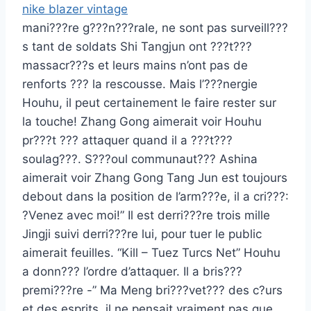
nike blazer vintage
mani???re g???n???rale, ne sont pas surveill???
s tant de soldats Shi Tangjun ont ???t???
massacr???s et leurs mains n’ont pas de
renforts ??? la rescousse. Mais l’???nergie
Houhu, il peut certainement le faire rester sur
la touche! Zhang Gong aimerait voir Houhu
pr???t ??? attaquer quand il a ???t???
soulag???. S???oul communaut??? Ashina
aimerait voir Zhang Gong Tang Jun est toujours
debout dans la position de l’arm???e, il a cri???:
?Venez avec moi!” Il est derri???re trois mille
Jingji suivi derri???re lui, pour tuer le public
aimerait feuilles. “Kill – Tuez Turcs Net” Houhu
a donn??? l’ordre d’attaquer. Il a bris???
premi???re -” Ma Meng bri???vet??? des c?urs
et des esprits, il ne pensait vraiment pas que