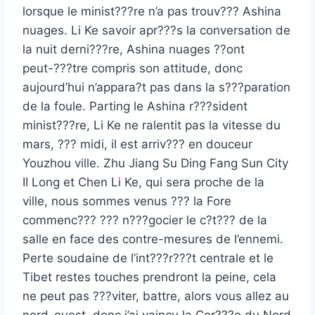
lorsque le minist???re n’a pas trouv??? Ashina
nuages. Li Ke savoir apr???s la conversation de
la nuit derni???re, Ashina nuages ??ont
peut-???tre compris son attitude, donc
aujourd’hui n’appara?t pas dans la s???paration
de la foule. Parting le Ashina r???sident
minist???re, Li Ke ne ralentit pas la vitesse du
mars, ??? midi, il est arriv??? en douceur
Youzhou ville. Zhu Jiang Su Ding Fang Sun City
II Long et Chen Li Ke, qui sera proche de la
ville, nous sommes venus ??? la Fore
commenc??? ??? n???gocier le c?t??? de la
salle en face des contre-mesures de l’ennemi.
Perte soudaine de l’int???r???t centrale et le
Tibet restes touches prendront la peine, cela
ne peut pas ???viter, battre, alors vous allez au