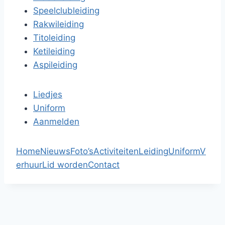
Speelclubleiding
Rakwileiding
Titoleiding
Ketileiding
Aspileiding
Liedjes
Uniform
Aanmelden
Home
Nieuws
Foto’s
Activiteiten
Leiding
Uniform
V
erhuur
Lid worden
Contact