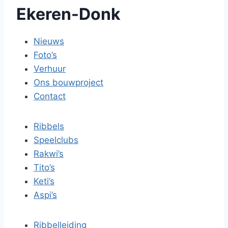
Ekeren-Donk
Nieuws
Foto’s
Verhuur
Ons bouwproject
Contact
Ribbels
Speelclubs
Rakwi’s
Tito’s
Keti’s
Aspi’s
Ribbelleiding