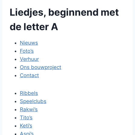
Liedjes, beginnend met
de letter A
Nieuws
Foto’s
Verhuur
Ons bouwproject
Contact
Ribbels
Speelclubs
Rakwi’s
Tito’s
Keti’s
Aspi’s