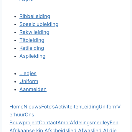
Ribbelleiding
Speelclubleiding
Rakwileiding
Titoleiding
Ketileiding
Aspileiding
Liedjes
Uniform
Aanmelden
Home
Nieuws
Foto’s
Activiteiten
Leiding
Uniform
V
erhuur
Ons
Bouwproject
Contact
Amor
Afdelingsmedley
Een
Afrikaanse kip
Afscheidslied
Afwaslied
Al die