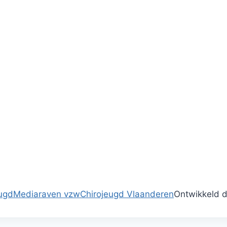
ugd
Mediaraven vzw
Chirojeugd Vlaanderen
Ontwikkeld d